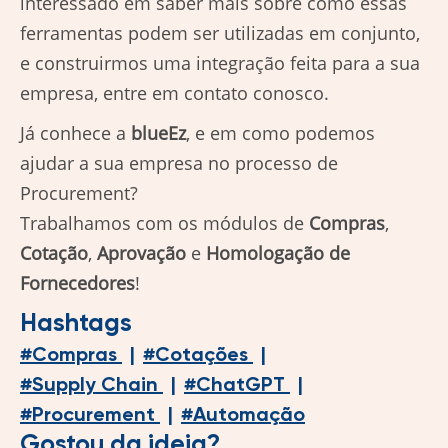
interessado em saber mais sobre como essas
ferramentas podem ser utilizadas em conjunto,
e construirmos uma integração feita para a sua
empresa, entre em contato conosco.
Já conhece a
blueEz
, e em como podemos
ajudar a sua empresa no processo de
Procurement?
Trabalhamos com os módulos de
Compras
,
Cotação
,
Aprovação
e
Homologação de
Fornecedores
!
Hashtags
#
Compras
|
#
Cotações
|
#
Supply Chain
|
#
ChatGPT
|
#
Procurement
|
#
Automação
Gostou da ideia?