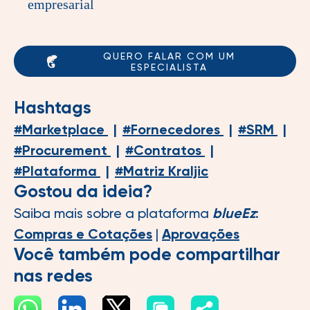
empresarial
QUERO FALAR COM UM
ESPECIALISTA
Hashtags
#
Marketplace
|
#
Fornecedores
|
#
SRM
|
#
Procurement
|
#
Contratos
|
#
Plataforma
|
#
Matriz Kraljic
Gostou da ideia?
Saiba mais sobre a plataforma
blueEz
:
Compras e Cotações
|
Aprovações
Você também pode compartilhar
nas redes