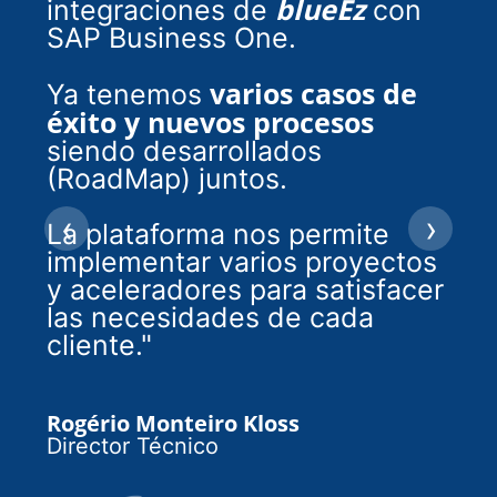
blueEz
integraciones de
con
SAP Business One.
varios casos de
Ya tenemos
éxito y nuevos procesos
siendo desarrollados
(RoadMap) juntos.
‹
›
La plataforma nos permite
implementar varios proyectos
y aceleradores para satisfacer
las necesidades de cada
cliente."
Rogério Monteiro Kloss
Director Técnico