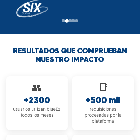
RESULTADOS QUE COMPRUEBAN
NUESTRO IMPACTO
👥
📑
+2300
+500 mil
usuarios utilizan blueEz
requisiciones
todos los meses
procesadas por la
plataforma