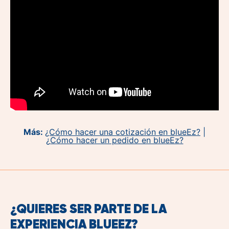
Más
:
¿Cómo hacer una cotización en blueEz?
|
¿Cómo hacer un pedido en blueEz?
¿QUIERES SER PARTE DE LA
EXPERIENCIA
BLUEEZ
?